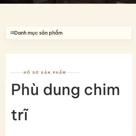
và
không
gian
trưng
bày
Danh mục sản phẩm
của
Gốm
Biên
Hòa
Bicerco.
HỒ SƠ SẢN PHẨM
Phù dung chim
trĩ