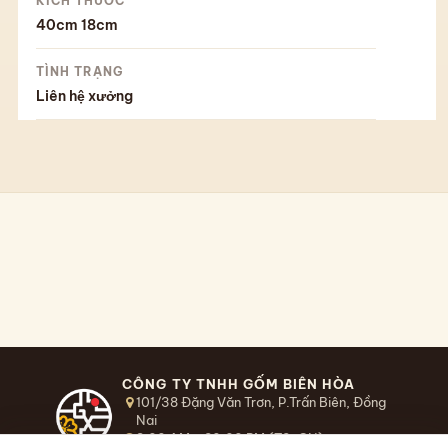
KÍCH THƯỚC
40cm
18cm
TÌNH TRẠNG
Liên hệ xưởng
CÔNG TY TNHH GỐM BIÊN HÒA
101/38 Đặng Văn Trơn, P.Trấn Biên, Đồng
Nai
8:00 AM - 20:00 PM (T2-CN)