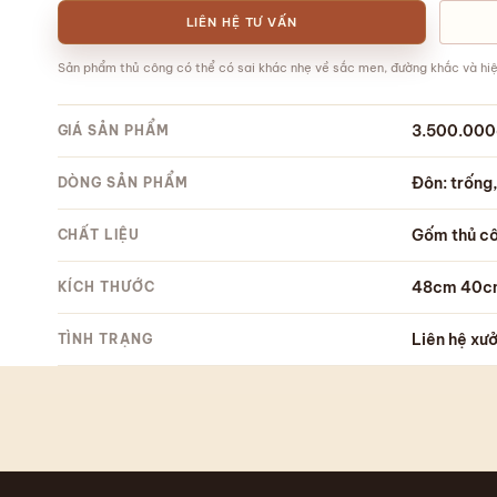
LIÊN HỆ TƯ VẤN
Sản phẩm thủ công có thể có sai khác nhẹ về sắc men, đường khắc và hiệ
3.500.000
GIÁ SẢN PHẨM
Đôn: trống,
DÒNG SẢN PHẨM
Gốm thủ c
CHẤT LIỆU
48cm
40c
KÍCH THƯỚC
Liên hệ xư
TÌNH TRẠNG