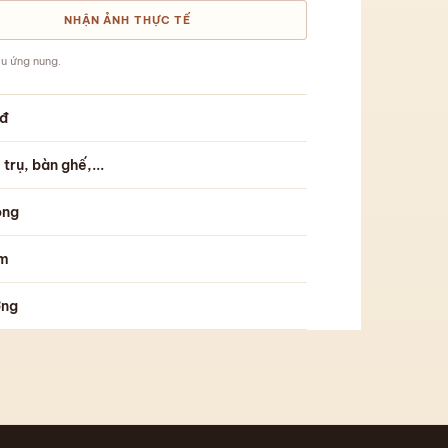
NHẬN ẢNH THỰC TẾ
u ứng nung.
đ
 trụ, bàn ghế,...
ông
m
ởng