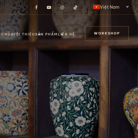
Việt Nam
WORKSHOP
 CHỦ
GIỚI THIỆU
SẢN PHẨM
LIÊN HỆ