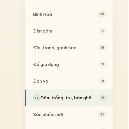
Bình Hoa
90
Đèn gốm
4
Đĩa, tranh, gạch hoa
14
Đồ gia dụng
11
Đôn voi
8
Đôn: trống, trụ, bàn ghế,...
9
Sản phẩm mới
23